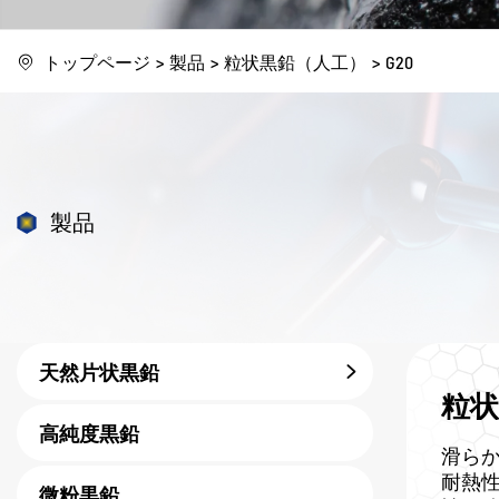
トップページ
製品
粒状黒鉛（人工）
G20
製品
天然片状黒鉛
粒状
高純度黒鉛
滑ら
耐熱
微粉黒鉛