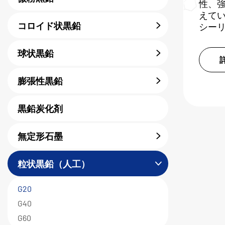
性、
えてい
コロイド状黒鉛
シー
球状黒鉛
膨張性黒鉛
黒鉛炭化剤
無定形石墨
粒状黒鉛（人工）
G20
G40
G60