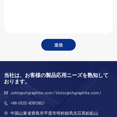
送信
当社は、お客様の製品応用ニーズを熟知して
おります。
John@xhgraphite.com
/
Victor@xhgraphite.com
/
+86-0532-83813821
中国山東省青島市平度市明村鎮馬戈荘黒鉛鉱山