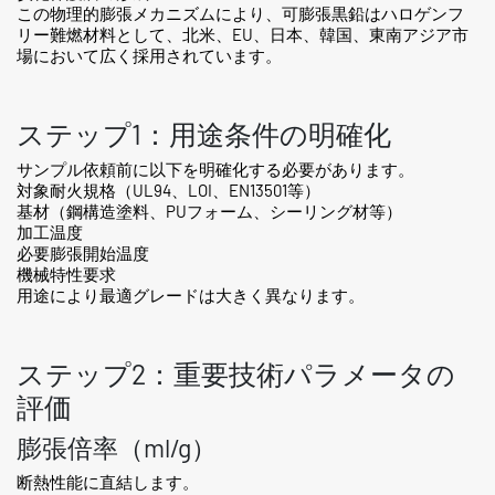
この物理的膨張メカニズムにより、可膨張黒鉛はハロゲンフ
リー難燃材料として、北米、EU、日本、韓国、東南アジア市
場において広く採用されています。
ステップ1：用途条件の明確化
サンプル依頼前に以下を明確化する必要があります。
対象耐火規格（UL94、LOI、EN13501等）
基材（鋼構造塗料、PUフォーム、シーリング材等）
加工温度
必要膨張開始温度
機械特性要求
用途により最適グレードは大きく異なります。
ステップ2：重要技術パラメータの
評価
膨張倍率（ml/g）
断熱性能に直結します。