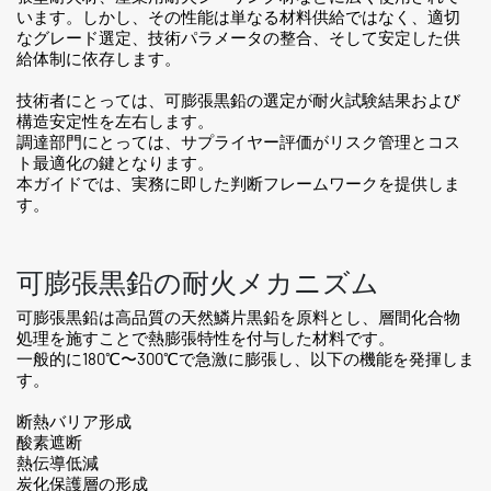
います。しかし、その性能は単なる材料供給ではなく、適切
なグレード選定、技術パラメータの整合、そして安定した供
給体制に依存します。
技術者にとっては、可膨張黒鉛の選定が耐火試験結果および
構造安定性を左右します。
調達部門にとっては、サプライヤー評価がリスク管理とコス
ト最適化の鍵となります。
本ガイドでは、実務に即した判断フレームワークを提供しま
す。
可膨張黒鉛の耐火メカニズム
可膨張黒鉛は高品質の天然鱗片黒鉛を原料とし、層間化合物
処理を施すことで熱膨張特性を付与した材料です。
一般的に180℃〜300℃で急激に膨張し、以下の機能を発揮しま
す。
断熱バリア形成
酸素遮断
熱伝導低減
炭化保護層の形成