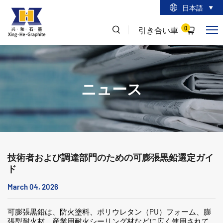
日本語
0
引き合い車
ニュース
技術者および調達部門のための可膨張黒鉛選定ガイ
ド
March 04, 2026
可膨張黒鉛は、防火塗料、ポリウレタン（PU）フォーム、膨
張型耐火材、産業用耐火シーリング材などに広く使用されて