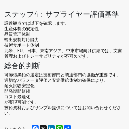
ステップ4：サプライヤー評価基準
調達観点では以下を確認します。
生産体制の安定性
品質管理体制
輸出規制対応能力
技術サポート体制
北米、EU、日本、東南アジア、中東市場向け供給では、文書
管理およびトレーサビリティが不可欠です。
総合的判断
可膨張黒鉛の選定は技術部門と調達部門の協働が重要です。
適切なパラメータ評価と安定供給体制の確保により、
耐火試験安定化
開発期間短縮
コスト最適化
が実現可能です。
技術資料およびサンプル提供についてはお問い合わせくださ
い。
Facebook
X
LinkedIn
WhatsApp
Share
分かち合う: